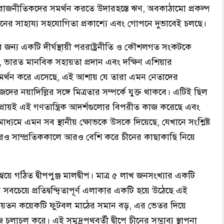
ের রাজনীতিকদের সমর্থন করতে উদারহস্তে ঋণ, অবকাঠামো প্রকল্প
নের সাহায্য সহযোগিতা প্রকাশ্যে এবং গোপনে দুভাবেই চলছে।
দিল্লির জন্য একটি দীর্ঘস্থায়ী পররাষ্ট্রনীতি ও কৌশলগত সংকটকে
ারত মানবিক সহায়তা প্রদান এবং দক্ষিণ এশিয়ার
ে সমর্থন করে এসেছে, এই আশায় যে তারা এমন নেতাদের
ের নয়াদিল্লির সঙ্গে মিত্রতার সম্পর্কে যুক্ত থাকবে। এটিই ছিল
প্রায়ই এই গণতান্ত্রিক আদর্শগুলোর বিপরীত কাজ করেছে এবং
মাধ্যমে এমন সব স্থানীয় ক্ষোভকে উসকে দিয়েছে, যেখানে সংশ্লিষ্ট
আরও সাম্প্রতিককালে আরও বেশি করে চীনের কাছাকাছি নিয়ে
য়ে গঠিত দ্বীপপুঞ্জ মালদ্বীপ। মাত্র ৫ লাখ জনসংখ্যার একটি
বচেয়ে প্রতিদ্বন্দ্বিতাপূর্ণ এলাকার একটি হয়ে উঠেছে এই
র আয়তন কয়েকটি ফুটবল মাঠের সমান বড়, এর ভেতর দিয়ে
াজ চলাচল করে। এই সমুদ্রপথবর্তী দ্বীপে চীনের সম্ভাব্য স্থাপনা