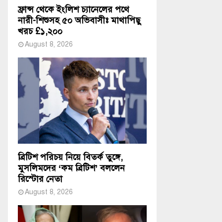
ফ্রান্স থেকে ইংলিশ চ্যানেলের পথে
নারী-শিশুসহ ৫০ অভিবাসীঃ মাথাপিছু
খরচ £১,২০০
August 8, 2026
ব্রিটিশ পরিচয় নিয়ে বিতর্ক তুঙ্গে,
মুসলিমদের ‘কম ব্রিটিশ’ বললেন
রিস্টোর নেতা
August 8, 2026