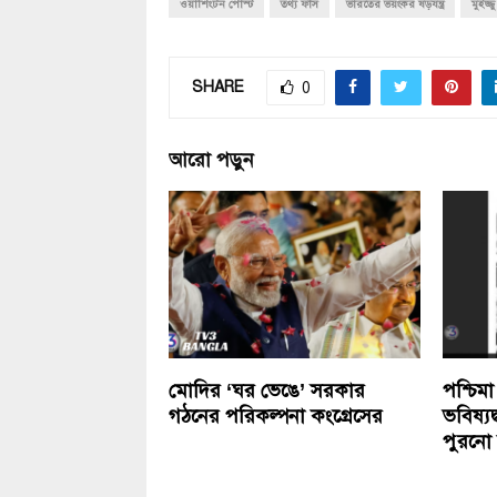
ওয়াশিংটন পোস্ট
তথ্য ফাঁস
ভারতের ভয়ংকর ষড়যন্ত্র
মুইজ্জু
SHARE
0
আরো পড়ুন
মোদির ‘ঘর ভেঙে’ সরকার
পশ্চিমা
গঠনের পরিকল্পনা কংগ্রেসের
ভবিষ্য
পুরনো ক