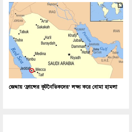
জেদ্দায় ‘ফ্রান্সের কূটনৈতিকদের’ লক্ষ্য করে বোমা হামলা