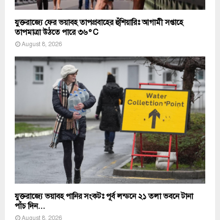
যুক্তরাজ্যে ফের ভয়াবহ তাপপ্রবাহের হুঁশিয়ারিঃ আগামী সপ্তাহে
তাপমাত্রা উঠতে পারে ৩৬°C
August 8, 2026
যুক্তরাজ্যে ভয়াবহ পানির সংকটঃ পূর্ব লন্ডনে ২১ তলা ভবনে টানা
পাঁচ দিন...
August 8, 2026