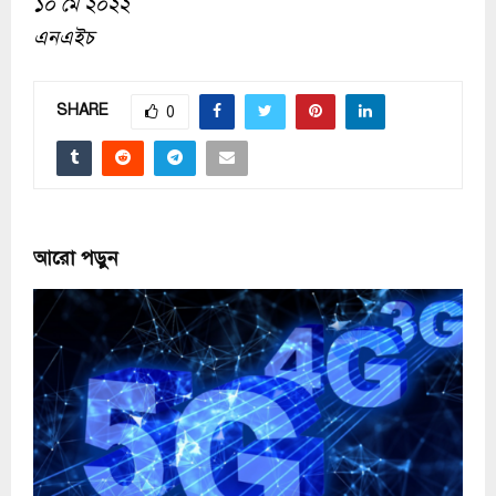
১০ মে ২০২২
এনএইচ
SHARE
0
আরো পড়ুন