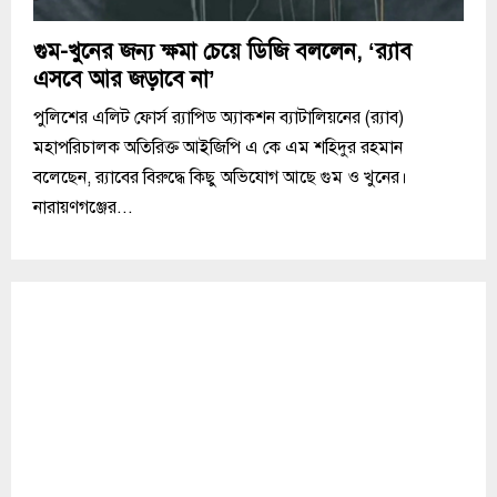
গুম-খুনের জন্য ক্ষমা চেয়ে ডিজি বললেন, ‘র‌্যাব
এসবে আর জড়াবে না’
পুলিশের এলিট ফোর্স র‌্যাপিড অ্যাকশন ব্যাটালিয়নের (র‌্যাব)
মহাপরিচালক অতিরিক্ত আইজিপি এ কে এম শহিদুর রহমান
বলেছেন, র‍্যাবের বিরুদ্ধে কিছু অভিযোগ আছে গুম ও খুনের।
নারায়ণগঞ্জের...