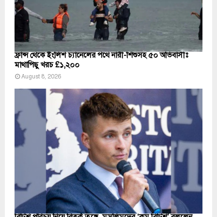
ফ্রান্স থেকে ইংলিশ চ্যানেলের পথে নারী-শিশুসহ ৫০ অভিবাসীঃ
মাথাপিছু খরচ £১,২০০
August 8, 2026