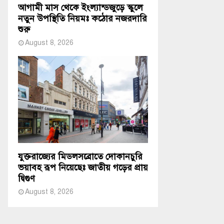
আগামী মাস থেকে ইংল্যান্ডজুড়ে স্কুলে
নতুন উপস্থিতি নিয়মঃ কঠোর নজরদারি
শুরু
August 8, 2026
যুক্তরাজ্যের মিডলসব্রোতে দোকানচুরি
ভয়াবহ রূপ নিয়েছেঃ জাতীয় গড়ের প্রায়
দ্বিগুণ
August 8, 2026