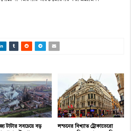
াজ্যে টাটার সবচেয়ে বড়
লন্ডনের বিখ্যাত ট্রোকাডেরো