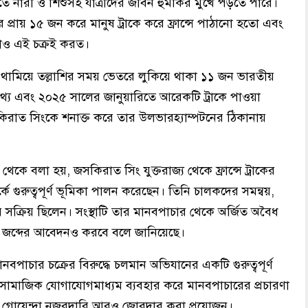
এতে নারী ও শিশুসহ যাত্রীদের জীবন হুমকির মুখে পড়তে পারে।
্রায় ১৫ জন করে মানুষ ট্রাকে করে ফ্রান্সে পাঠানো হতো এবং
্থাও এই চক্রই করত।
থামিয়ে তল্লাশির সময় ভেতরে লুকিয়ে থাকা ১১ জন ভারতীয়
থ্য এবং ২০২৫ সালের জানুয়ারিতে আরেকটি ট্রাকে পাওয়া
সকিরাত সিংকে শনাক্ত করে তার উলভারহ্যাম্পটনের ঠিকানায়
 থেকে বলা হয়, জসকিরাত সিং যুক্তরাজ্য থেকে ফ্রান্সে ট্রাকের
ে গুরুত্বপূর্ণ ভূমিকা পালন করেছেন। তিনি চালকদের সমন্বয়,
় সক্রিয় ছিলেন। সংস্থাটি তার মানবপাচার থেকে অর্জিত অবৈধ
দ জব্দের আবেদনও করবে বলে জানিয়েছে।
মানবপাচার চক্রের বিরুদ্ধে চলমান অভিযানের একটি গুরুত্বপূর্ণ
 সামাজিক যোগাযোগমাধ্যম ব্যবহার করে মানবপাচারের প্রচারণা
় গোয়েন্দা নজরদারি আরও জোরদার করা প্রয়োজন।