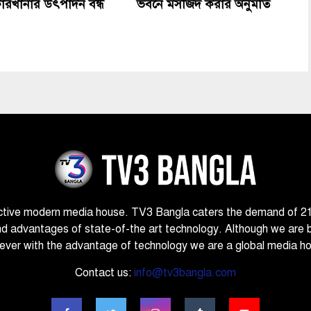
কারখানার উৎপাদন বন্ধ
ভবনে মসজিদ করার অনুমতি
ctive modern media house. TV3 Bangla caters the demand of 21st
nd advantages of state-of-the art technology. Although we are 
ver with the advantage of technology we are a global media h
Contact us:
info@tv3bangla.com