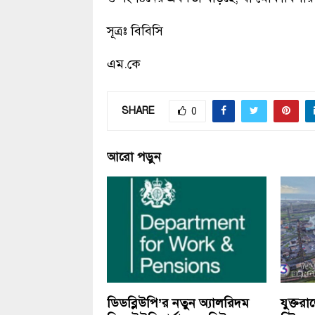
সূত্রঃ বিবিসি
এম.কে
SHARE
0
আরো পড়ুন
ডিডব্লিউপি’র নতুন অ্যালরিদম
যুক্তর