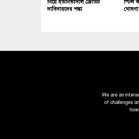
নিয়ে ইউনিভার্সাল ক্রেডিট
স্টিল 
দাবিদারদের শঙ্কা
ঘোষণা
We are an intera
of challenges a
howe