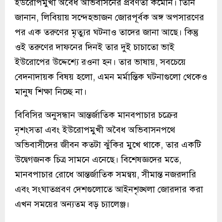
ইউরোপমুখী অবৈধ অভিবাসনের প্রবণতা কমেনি। তিনি
জানান, লিবিয়ায় সন্দেহভাজন জোরপূর্বক অঙ্গ অপসারণের
পর এক তরুণের মৃত্যুর ঘটনাও তাদের জানা আছে। কিন্তু
ওই তরুণের দাফনের দিনই তার দুই চাচাতো ভাই
ইউরোপের উদ্দেশ্যে রওনা হন। তার ভাষায়, সবচেয়ে
বেদনাদায়ক বিষয় হলো, এমন মর্মান্তিক ঘটনাগুলো থেকেও
মানুষ শিক্ষা নিচ্ছে না।
বিবিসির অনুসন্ধান আন্তর্জাতিক মানবপাচার চক্রের
নৃশংসতা এবং ইউরোপমুখী অবৈধ অভিবাসনপথে
অভিবাসীদের জীবন কতটা ঝুঁকির মুখে থাকে, তার একটি
উদ্বেগজনক চিত্র সামনে এনেছে। বিশেষজ্ঞদের মতে,
মানবপাচার রোধে আন্তর্জাতিক সমন্বয়, সীমান্ত নজরদারি
এবং সংঘাতপ্রবণ দেশগুলোতে আইনশৃঙ্খলা জোরদার করা
এখন সময়ের অন্যতম বড় চ্যালেঞ্জ।