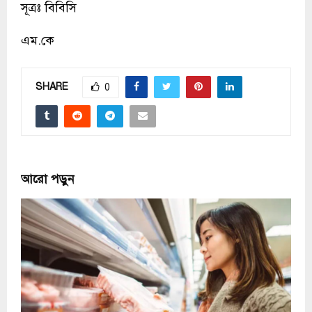
সূত্রঃ বিবিসি
এম.কে
SHARE
0
আরো পড়ুন