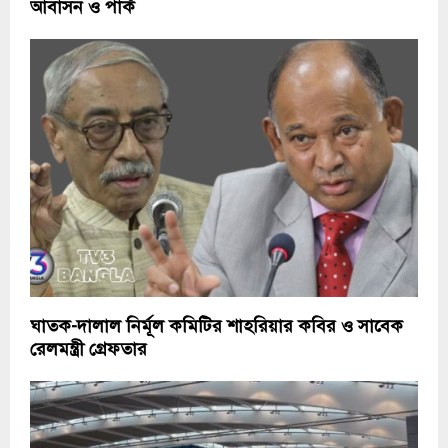
আবাসন ও পার্ক
ঘাতক-দালাল নির্মূল কমিটির শাহরিয়ার কবির ও সাবেক
রেলমন্ত্রী গ্রেফতার