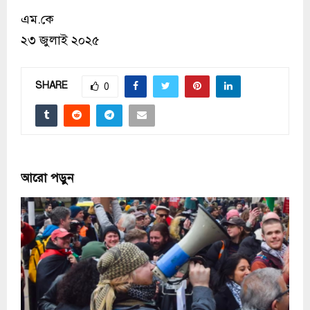
এম.কে
২৩ জুলাই ২০২৫
SHARE
0
আরো পড়ুন