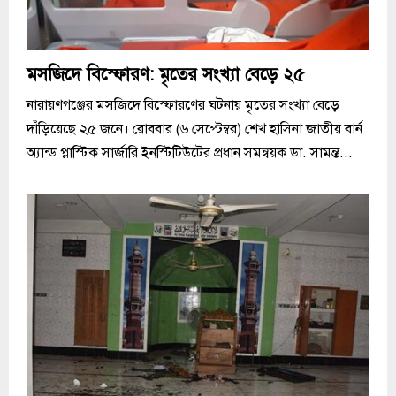
মসজিদে বিস্ফোরণ: মৃতের সংখ্যা বেড়ে ২৫
নারায়ণগঞ্জের মসজিদে বিস্ফোরণের ঘটনায় মৃতের সংখ্যা বেড়ে
দাঁড়িয়েছে ২৫ জনে। রোববার (৬ সেপ্টেম্বর) শেখ হাসিনা জাতীয় বার্ন
অ্যান্ড প্লাস্টিক সার্জারি ইনস্টিটিউটের প্রধান সমন্বয়ক ডা. সামন্ত...